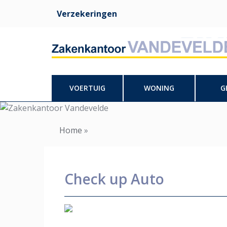
Verzekeringen
Extra
Top
menu
VOERTUIG
WONING
G
Hoofdnavigatie
Home
»
Check up Auto