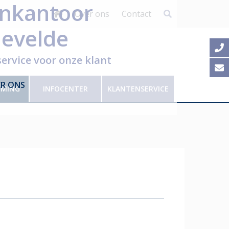
nkantoor
Over ons
Contact
Top
evelde
menu
service voor onze klant
ER ONS
EMING
INFOCENTER
KLANTENSERVICE