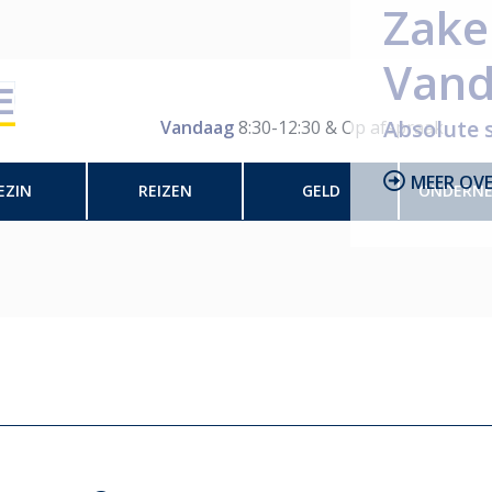
Zake
Vand
Absolute 
Vandaag
8:30-12:30 & Op afspraak
MEER OV
EZIN
REIZEN
GELD
ONDERN