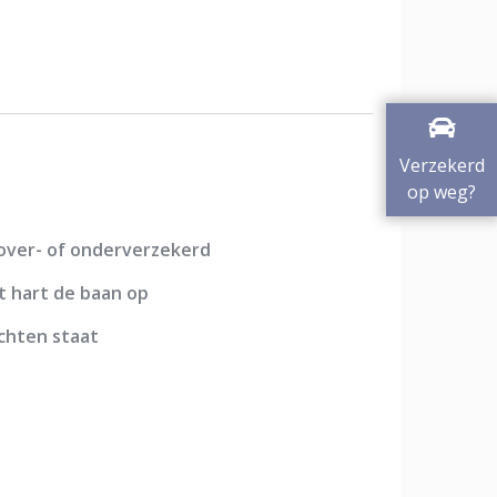
Verzekerd
op weg?
over- of onderverzekerd
t hart de baan op
chten staat